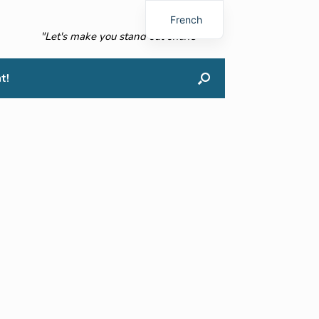
French
"Let's make you stand out online"
English
t!